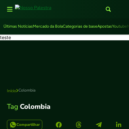
Últimas Notícias
Mercado da Bola
Categorias de base
Apostas
Youtube
teste
Colombia
Início
Tag
Colombia
Compartilhar