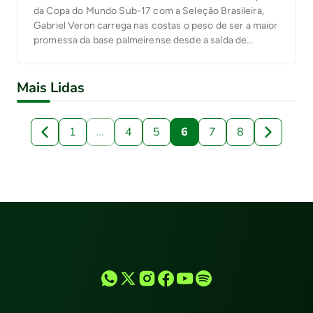
da Copa do Mundo Sub-17 com a Seleção Brasileira,
Gabriel Veron carrega nas costas o peso de ser a maior
promessa da base palmeirense desde a saída de
Gabriel Jesus em 2016. O garoto de 17 anos estreou no
profissional ainda em 2019 e é uma das […]
Mais Lidas
1
…
4
5
6
7
8