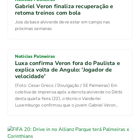
Gabriel Veron finaliza recuperação e
retoma treinos com bola
Joia da base alviverde deve estar em campo nas
próximas semanas
Notícias Palmeiras
Luxa confirma Veron fora do Paulista e
explica volta de Angulo: 'Jogador de
velocidade'
(Foto: Cesar Greco / Divulgação / SE Palmeiras) Em
coletiva de imprensa após a derrota alviverde no Dérbi
desta quarta-feira (22), o técnico Vanderlei
Luxemburgo confirmou que o jovem Gabriel Veron
está fora do Campeonato Paulista por lesão. Segundo o
treinador, esse desfalque provocou a solicitação do
retorno de Iván Angulo, que estava emprestado ao […]