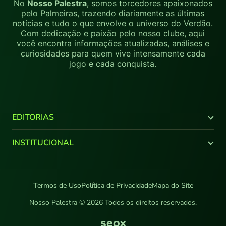
No
Nosso Palestra
, somos torcedores apaixonados
pelo Palmeiras, trazendo diariamente as últimas
notícias e tudo o que envolve o universo do Verdão.
Com dedicação e paixão pelo nosso clube, aqui
você encontra informações atualizadas, análises e
curiosidades para quem vive intensamente cada
jogo e cada conquista.
EDITORIAS
Últimas Notícias
INSTITUCIONAL
Brasileirão
Copa do Brasil
Canal Youtube
Libertadores
Quem Somos
Termos de Uso
Política de Privacidade
Mapa do Site
Supercopa do Brasil
Comercial
Paulistão
Fale Conosco
Nosso Palestra © 2026 Todos os direitos reservados.
NPlay
Galeria