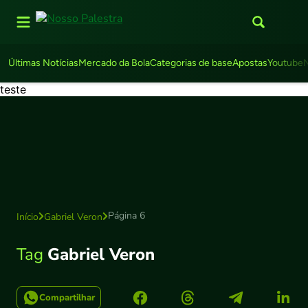
Últimas Notícias
Mercado da Bola
Categorias de base
Apostas
Youtube
teste
Página 6
Início
Gabriel Veron
Tag
Gabriel Veron
Compartilhar