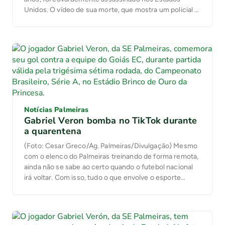
Unidos. O vídeo de sua morte, que mostra um policial o
asfixiando com um joelho pressionando sua garganta,
chocou o mundo inteiro. Desde então, ocorrem
protestos no país cobrando o fim da […]
Notícias Palmeiras
Gabriel Veron bomba no TikTok durante
a quarentena
(Foto: Cesar Greco/Ag. Palmeiras/Divulgação) Mesmo
com o elenco do Palmeiras treinando de forma remota,
ainda não se sabe ao certo quando o futebol nacional
irá voltar. Com isso, tudo o que envolve o esporte
acabou ficando, temporariamente, de lado, fazendo
com que os atletas passem a ter mais tempo livre.
Durante este período, o atacante […]