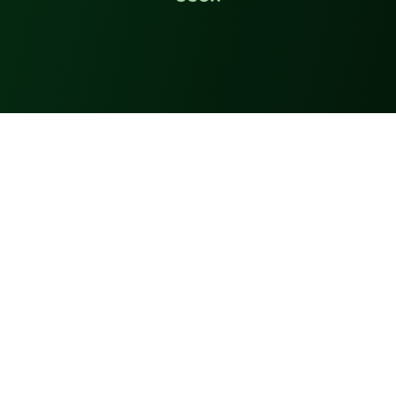
Entrevista
Opinião
Mercado da Bola
Feminino
Sub-20
Sub-17
Finanças
Apostas