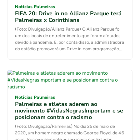
Notícias Palmeiras
FIFA 20: Drive in no Allianz Parque terá
Palmeiras x Corinthians
(Foto: Divulgação/Allianz Parque) O Allianz Parque foi
um dos locais de entretenimento que foram afetados
devido à pandemia. E, por conta disso, a administradora
do estádio promoverá um Drive in com programação
de filmes, shows, games, talks, stand-up e conteúdos
especiais para crianças. Batizado de Arena Sessions, o
evento teve início nesta quarta (24), com […]
Notícias Palmeiras
Palmeiras e atletas aderem ao
movimento #VidasNegrasImportam e se
posicionam contra o racismo
(Foto: Divulgação/Palmeiras) No dia 25 de maio de
2020, um homem negro chamado George Floyd, de 46
anos, foi covardemente assassinado nos Estados