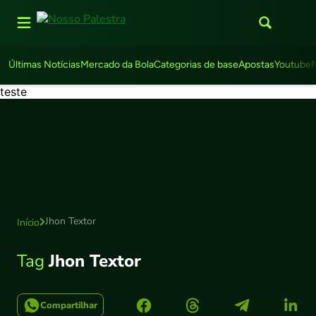
Últimas Notícias
Mercado da Bola
Categorias de base
Apostas
Youtube
teste
Jhon Textor
Início
Tag
Jhon Textor
Compartilhar