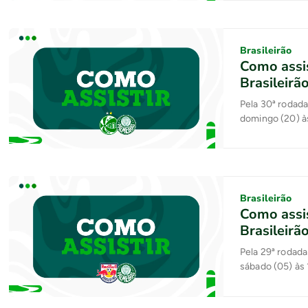
Brasileirão
Como assis
Brasileirã
Pela 30ª rodad
domingo (20) à
Brasileirão
Como assis
Brasileirã
Pela 29ª rodada
sábado (05) às