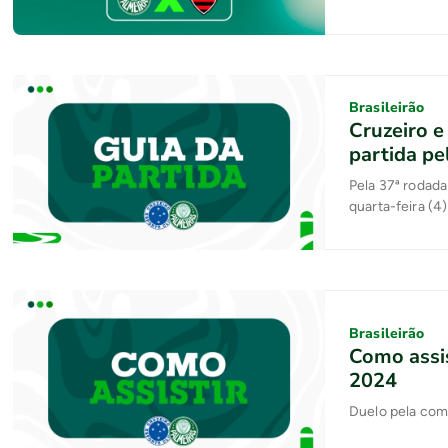
Brasileirão
Cruzeiro e
partida pe
Pela 37ª rodada
quarta-feira (4
Nosso Palestra 
o NPCast!Conh
projeta duelo c
Brasileirão
Como assis
2024
Duelo pela com