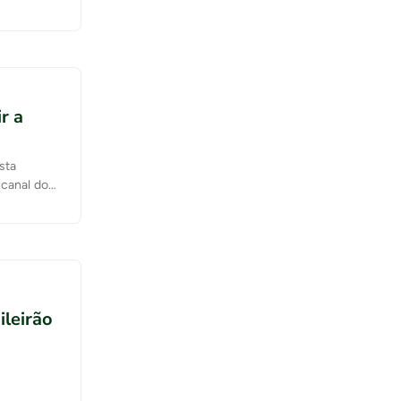
r a
sta
 canal do
am / Ouça
STRAMayke
ileirão