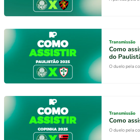
Transmissão
Como assis
do Paulis
O duelo pela c
Transmissão
Como assis
O duelo pela c