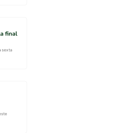
a final
a sexta
este