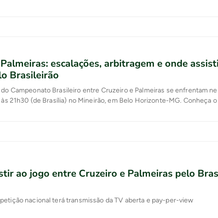
 Palmeiras: escalações, arbitragem e onde assisti
lo Brasileirão
 do Campeonato Brasileiro entre Cruzeiro e Palmeiras se enfrentam ne
) às 21h30 (de Brasília) no Mineirão, em Belo Horizonte-MG. Conheça o
no Youtube! Clique aqui.Siga o Nosso Palestra no Twitter e no Instagr
eça e comente no Fórum do Nosso Palestra VEJA NO NOSSO PALE
ontra o Cruzeiro e sonho do […]
tir ao jogo entre Cruzeiro e Palmeiras pelo Bras
petição nacional terá transmissão da TV aberta e pay-per-view