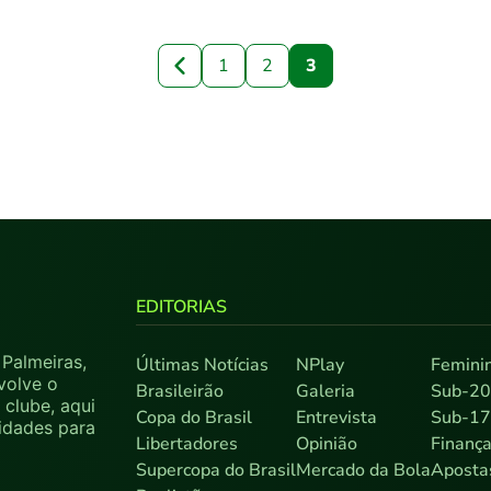
1
2
3
EDITORIAS
Palmeiras,
Últimas Notícias
NPlay
Femini
volve o
Brasileirão
Galeria
Sub-2
clube, aqui
Copa do Brasil
Entrevista
Sub-1
sidades para
Libertadores
Opinião
Finanç
Supercopa do Brasil
Mercado da Bola
Aposta