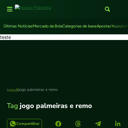
Últimas Notícias
Mercado da Bola
Categorias de base
Apostas
Youtube
teste
jogo palmeiras e remo
Início
Tag
jogo palmeiras e remo
Compartilhar