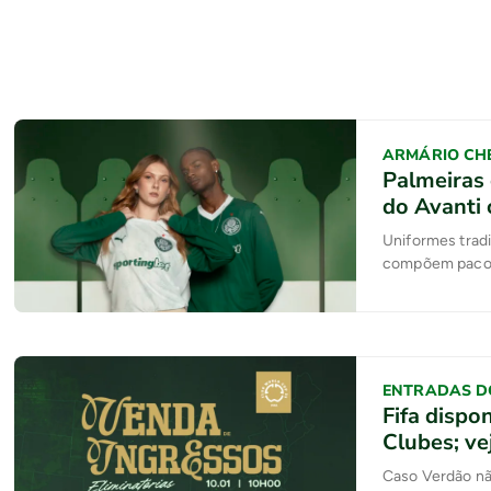
ARMÁRIO CHE
Palmeiras
do Avanti
Uniformes tradi
compõem pacot
ENTRADAS D
Fifa dispo
Clubes; v
Caso Verdão nã