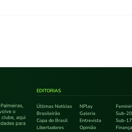
EDITORIAS
Palmeiras,
Últimas Notícias
NPlay
Femini
volve o
Brasileirão
Galeria
Sub-2
clube, aqui
Copa do Brasil
Entrevista
Sub-1
sidades para
Libertadores
Opinião
Finanç