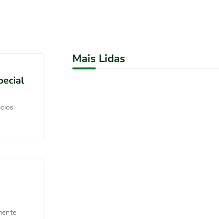
Mais Lidas
ecial
ócios
mente