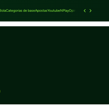
Bola
Categorias de base
Apostas
Youtube
NPlay
Opinião
Feminino
Entrevist