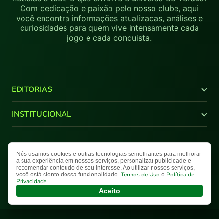
Com dedicação e paixão pelo nosso clube, aqui
você encontra informações atualizadas, análises e
curiosidades para quem vive intensamente cada
jogo e cada conquista.
EDITORIAS
Últimas Notícias
INSTITUCIONAL
Brasileirão
Copa do Brasil
Canal Youtube
Libertadores
Quem Somos
Nós usamos cookies e outras tecnologias semelhantes para melhorar
Termos de Uso
Política de Privacidade
Mapa do Site
Supercopa do Brasil
Comercial
a sua experiência em nossos serviços, personalizar publicidade e
recomendar conteúdo de seu interesse. Ao utilizar nossos serviços,
Paulistão
Fale Conosco
Nosso Palestra © 2026 Todos os direitos reservados.
Termos de Uso
Política de
você está ciente dessa funcionalidade.
e
NPlay
Privacidade
Aceito
Galeria
Entrevista
Opinião