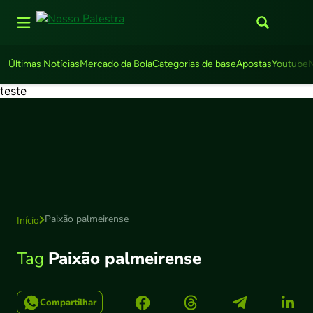
Últimas Notícias
Mercado da Bola
Categorias de base
Apostas
Youtube
teste
Paixão palmeirense
Início
Tag
Paixão palmeirense
Compartilhar