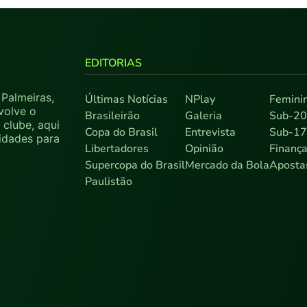
EDITORIAS
Palmeiras,
Últimas Notícias
NPlay
Femini
volve o
Brasileirão
Galeria
Sub-2
clube, aqui
Copa do Brasil
Entrevista
Sub-1
sidades para
Libertadores
Opinião
Finanç
Supercopa do Brasil
Mercado da Bola
Aposta
Paulistão