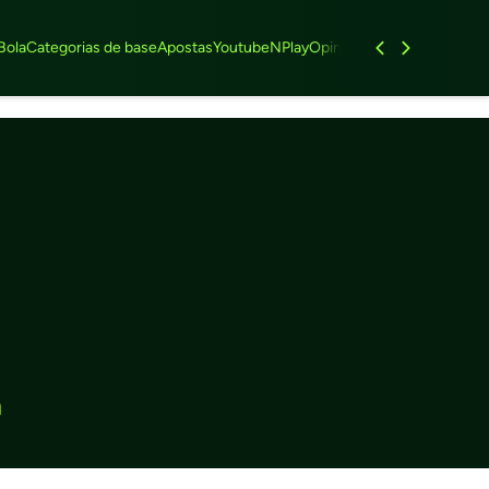
Bola
Categorias de base
Apostas
Youtube
NPlay
Opinião
Feminino
Entrevist