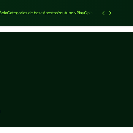
Bola
Categorias de base
Apostas
Youtube
NPlay
Opinião
Feminino
Entrevist