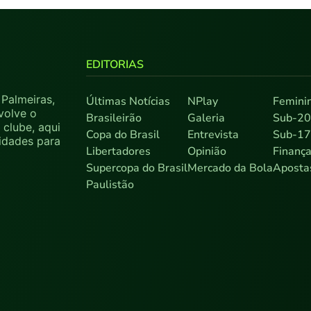
EDITORIAS
Palmeiras,
Últimas Notícias
NPlay
Femini
volve o
Brasileirão
Galeria
Sub-2
clube, aqui
Copa do Brasil
Entrevista
Sub-1
sidades para
Libertadores
Opinião
Finanç
Supercopa do Brasil
Mercado da Bola
Aposta
Paulistão