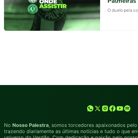
Palmeiras 
O duelo pela c
No
Nosso Palestra
, somos torcedores apaixonados pelo 
trazendo diariamente as últimas notícias e tudo o que en
universo do Verdão. Com dedicação e paixão pelo nosso 