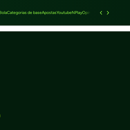
Bola
Categorias de base
Apostas
Youtube
NPlay
Opinião
Feminino
Entrevist