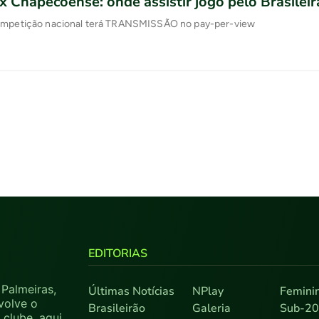
x Chapecoense: onde assistir jogo pelo Brasilei
ompetição nacional terá TRANSMISSÃO no pay-per-view
EDITORIAS
Palmeiras,
Últimas Notícias
NPlay
Femini
volve o
Brasileirão
Galeria
Sub-2
clube, aqui