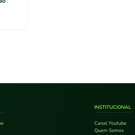
rão
INSTITUCIONAL
no
Canal Youtube
0
Quem Somos