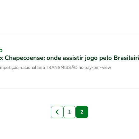
O
x Chapecoense: onde assistir jogo pelo Brasilei
ompetição nacional terá TRANSMISSÃO no pay-per-view
1
2