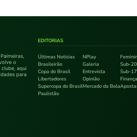
EDITORIAS
Palmeiras,
Últimas Notícias
NPlay
Femini
volve o
Brasileirão
Galeria
Sub-2
clube, aqui
Copa do Brasil
Entrevista
Sub-1
sidades para
Libertadores
Opinião
Finanç
Supercopa do Brasil
Mercado da Bola
Aposta
Paulistão