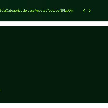
Bola
Categorias de base
Apostas
Youtube
NPlay
Opinião
Feminino
Entrevist