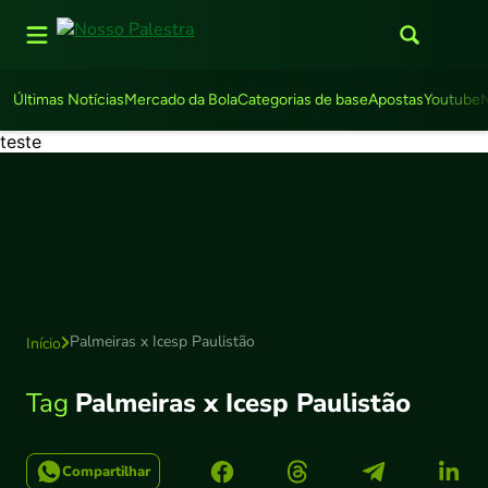
Últimas Notícias
Mercado da Bola
Categorias de base
Apostas
Youtube
teste
Palmeiras x Icesp Paulistão
Início
Tag
Palmeiras x Icesp Paulistão
Compartilhar