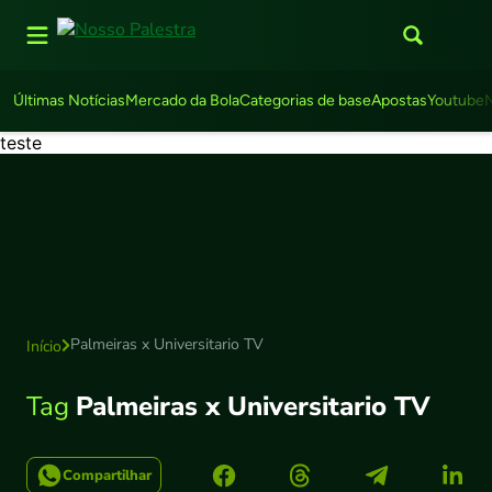
Últimas Notícias
Mercado da Bola
Categorias de base
Apostas
Youtube
teste
Palmeiras x Universitario TV
Início
Tag
Palmeiras x Universitario TV
Compartilhar