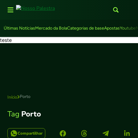
Últimas Notícias
Mercado da Bola
Categorias de base
Apostas
Youtube
teste
Porto
Início
Tag
Porto
Compartilhar