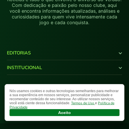
Com dedicação e paixão pelo nosso clube, aqui
você encontra informações atualizadas, análises e
curiosidades para quem vive intensamente cada
jogo e cada conquista.
EDITORIAS
Últimas Notícias
INSTITUCIONAL
Brasileirão
Copa do Brasil
Canal Youtube
Libertadores
Quem Somos
Nós usamos cookies e outras tecnologias semelhantes para melhorar
Termos de Uso
Política de Privacidade
Mapa do Site
Supercopa do Brasil
Comercial
a sua experiência em nossos serviços, personalizar publicidade e
recomendar conteúdo de seu interesse. Ao utilizar nossos serviços,
Paulistão
Fale Conosco
Nosso Palestra © 2026 Todos os direitos reservados.
Termos de Uso
Política de
você está ciente dessa funcionalidade.
e
NPlay
Privacidade
Aceito
Galeria
Entrevista
Opinião