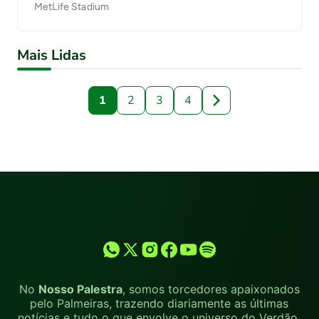
MetLife Stadium
Mais Lidas
1
2
3
4
No
Nosso Palestra
, somos torcedores apaixonados
pelo Palmeiras, trazendo diariamente as últimas
notícias e tudo o que envolve o universo do Verdão.