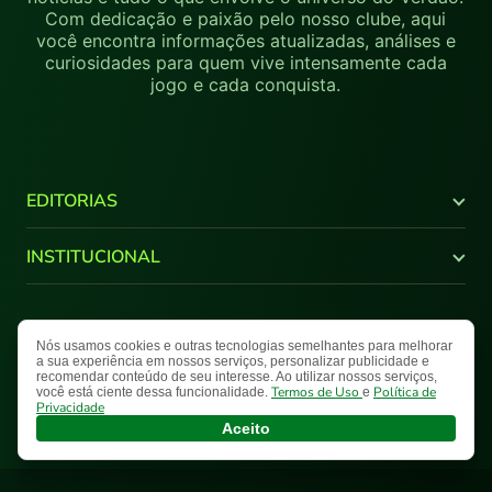
Com dedicação e paixão pelo nosso clube, aqui
você encontra informações atualizadas, análises e
curiosidades para quem vive intensamente cada
jogo e cada conquista.
EDITORIAS
Últimas Notícias
INSTITUCIONAL
Brasileirão
Copa do Brasil
Canal Youtube
Libertadores
Quem Somos
Nós usamos cookies e outras tecnologias semelhantes para melhorar
Termos de Uso
Política de Privacidade
Mapa do Site
Supercopa do Brasil
Comercial
a sua experiência em nossos serviços, personalizar publicidade e
recomendar conteúdo de seu interesse. Ao utilizar nossos serviços,
Paulistão
Fale Conosco
Nosso Palestra © 2026 Todos os direitos reservados.
Termos de Uso
Política de
você está ciente dessa funcionalidade.
e
NPlay
Privacidade
Aceito
Galeria
Entrevista
Opinião