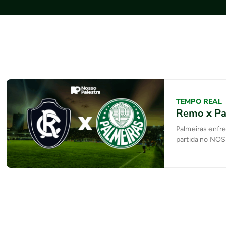
TEMPO REAL
Remo x Pa
Palmeiras enfre
partida no NO