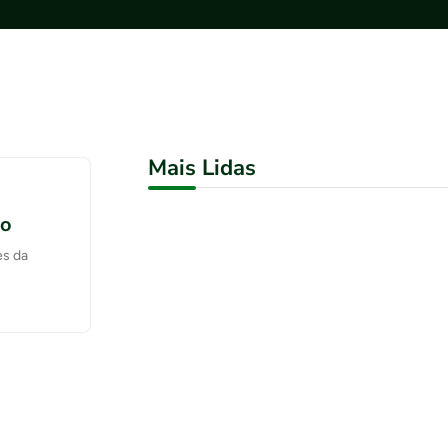
Mais Lidas
ão
es da