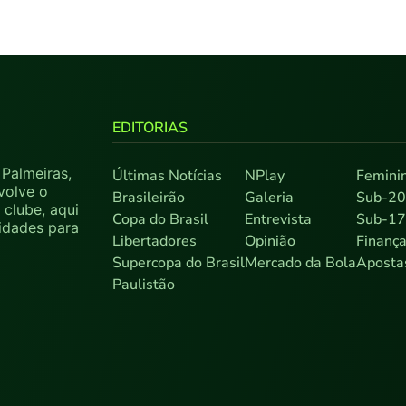
EDITORIAS
Palmeiras,
Últimas Notícias
NPlay
Femini
volve o
Brasileirão
Galeria
Sub-2
clube, aqui
Copa do Brasil
Entrevista
Sub-1
sidades para
Libertadores
Opinião
Finanç
Supercopa do Brasil
Mercado da Bola
Aposta
Paulistão