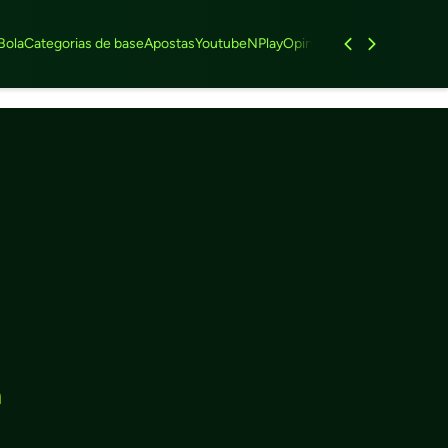
Bola
Categorias de base
Apostas
Youtube
NPlay
Opinião
Feminino
Entrevist