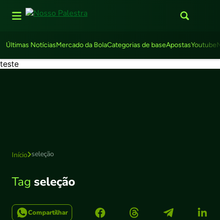
Últimas Notícias
Mercado da Bola
Categorias de base
Apostas
Youtube
teste
seleção
Início
Tag
seleção
Compartilhar