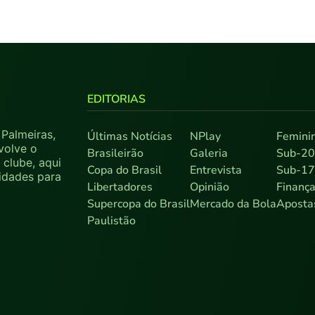
EDITORIAS
Palmeiras,
Últimas Notícias
NPlay
Femini
volve o
Brasileirão
Galeria
Sub-2
clube, aqui
Copa do Brasil
Entrevista
Sub-1
sidades para
Libertadores
Opinião
Finanç
Supercopa do Brasil
Mercado da Bola
Aposta
Paulistão