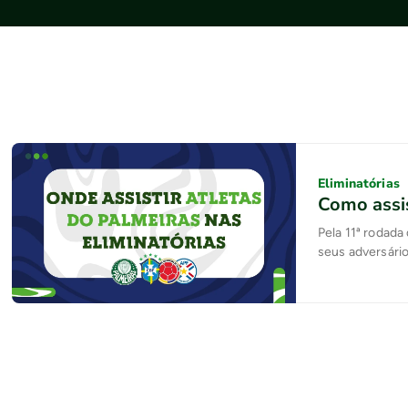
Eliminatórias
Como assis
Pela 11ª rodada
seus adversári