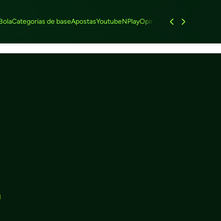
Bola
Categorias de base
Apostas
Youtube
NPlay
Opinião
Feminino
Entrevist