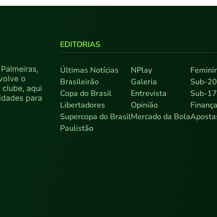
EDITORIAS
Palmeiras,
Últimas Notícias
NPlay
Femini
volve o
Brasileirão
Galeria
Sub-2
clube, aqui
Copa do Brasil
Entrevista
Sub-1
sidades para
Libertadores
Opinião
Finanç
Supercopa do Brasil
Mercado da Bola
Aposta
Paulistão