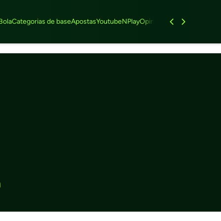
Bola
Categorias de base
Apostas
Youtube
NPlay
Opinião
Feminino
Entrevist