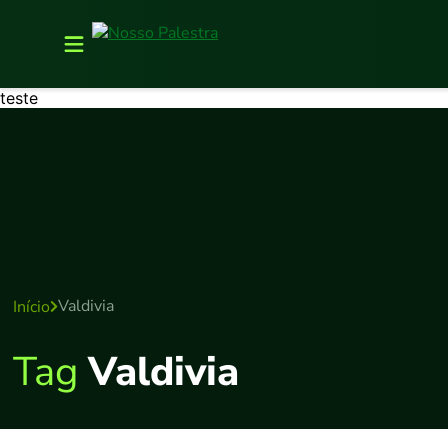
teste
Valdivia
Início
Tag
Valdivia