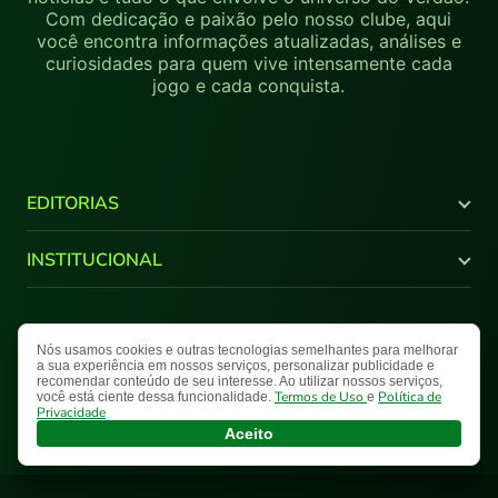
Com dedicação e paixão pelo nosso clube, aqui
você encontra informações atualizadas, análises e
curiosidades para quem vive intensamente cada
jogo e cada conquista.
EDITORIAS
Últimas Notícias
INSTITUCIONAL
Brasileirão
Copa do Brasil
Canal Youtube
Libertadores
Quem Somos
Nós usamos cookies e outras tecnologias semelhantes para melhorar
Termos de Uso
Política de Privacidade
Mapa do Site
Supercopa do Brasil
Comercial
a sua experiência em nossos serviços, personalizar publicidade e
Paulistão
recomendar conteúdo de seu interesse. Ao utilizar nossos serviços,
Fale Conosco
Nosso Palestra © 2026 Todos os direitos reservados.
Termos de Uso
Política de
você está ciente dessa funcionalidade.
e
NPlay
Privacidade
Aceito
Galeria
Entrevista
Opinião