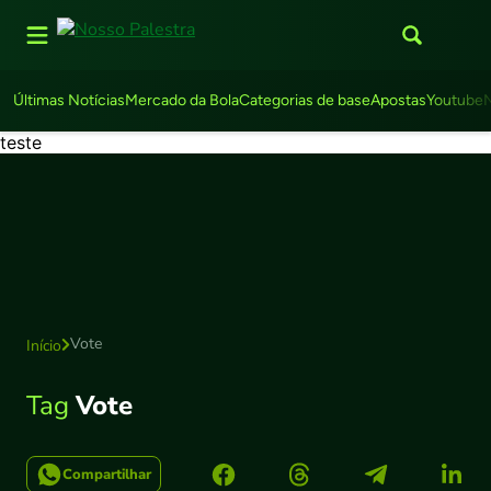
Últimas Notícias
Mercado da Bola
Categorias de base
Apostas
Youtube
teste
Vote
Início
Tag
Vote
Compartilhar