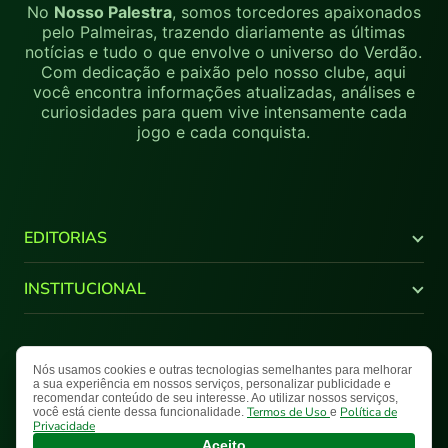
No
Nosso Palestra
, somos torcedores apaixonados
pelo Palmeiras, trazendo diariamente as últimas
notícias e tudo o que envolve o universo do Verdão.
Com dedicação e paixão pelo nosso clube, aqui
você encontra informações atualizadas, análises e
curiosidades para quem vive intensamente cada
jogo e cada conquista.
EDITORIAS
Últimas Notícias
INSTITUCIONAL
Brasileirão
Copa do Brasil
Canal Youtube
Libertadores
Quem Somos
Nós usamos cookies e outras tecnologias semelhantes para melhorar
Termos de Uso
Política de Privacidade
Mapa do Site
Supercopa do Brasil
Comercial
a sua experiência em nossos serviços, personalizar publicidade e
recomendar conteúdo de seu interesse. Ao utilizar nossos serviços,
Paulistão
Fale Conosco
Nosso Palestra © 2026 Todos os direitos reservados.
Termos de Uso
Política de
você está ciente dessa funcionalidade.
e
NPlay
Privacidade
Aceito