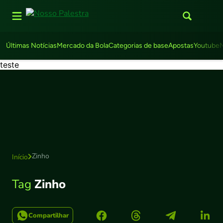
Últimas Notícias
Mercado da Bola
Categorias de base
Apostas
Youtube
teste
Zinho
Início
Tag
Zinho
Compartilhar