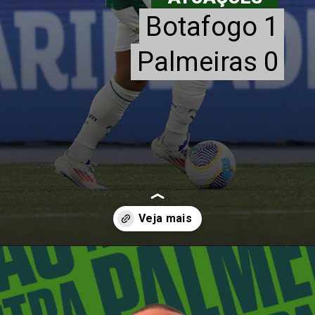
Botafogo 1
Botafogo 1
Palmeiras 0
Palmeiras 0
Opening
https://www.youtube.com/c/ONossoPalestra