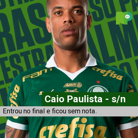
Caio Paulista - s/n
Entrou no final e ficou sem nota.