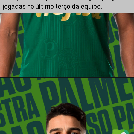
jogadas no último terço da equipe.
Opening
https://www.youtube.com/c/ONossoPalestra