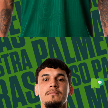
Opening
https://www.youtube.com/c/ONossoPalestra