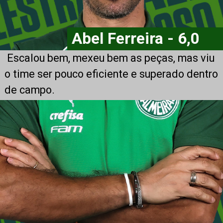
Abel Ferreira - 6,0
Escalou bem, mexeu bem as peças, mas viu
o time ser pouco eficiente e superado dentro
de campo.