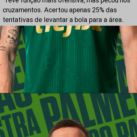
Teve função mais ofensiva, mas pecou nos
cruzamentos. Acertou apenas 25% das
tentativas de levantar a bola para a área.
Opening
https://www.youtube.com/c/ONossoPalestra