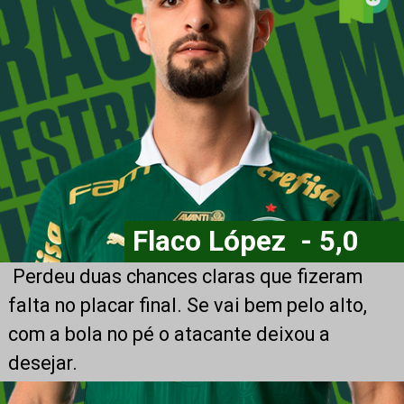
Flaco López - 5,0
Perdeu duas chances claras que fizeram
falta no placar final. Se vai bem pelo alto,
com a bola no pé o atacante deixou a
desejar.