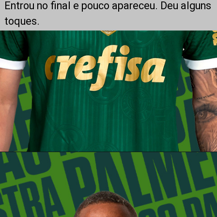
Entrou no final e pouco apareceu. Deu alguns
toques.
Opening
https://www.youtube.com/c/ONossoPalestra