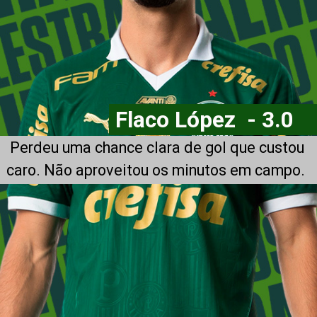
Flaco López - 3.0
Perdeu uma chance clara de gol que custou
caro. Não aproveitou os minutos em campo.