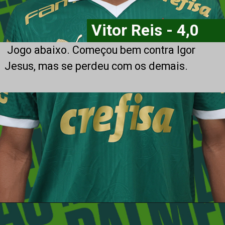
Vitor Reis - 4,0
Jogo abaixo. Começou bem contra Igor
Jesus, mas se perdeu com os demais.
Opening
https://www.youtube.com/c/ONossoPalestra