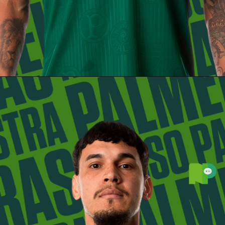
Opening
https://www.youtube.com/c/ONossoPalestra