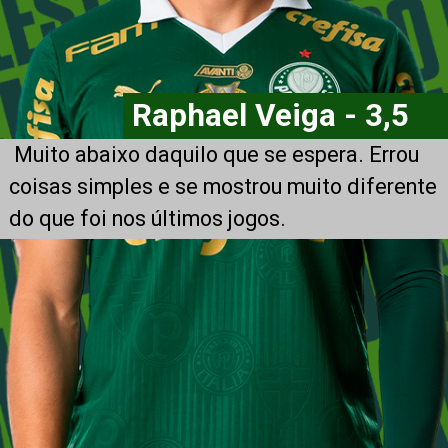
Raphael Veiga - 3,5
Muito abaixo daquilo que se espera. Errou
coisas simples e se mostrou muito diferente
do que foi nos últimos jogos.