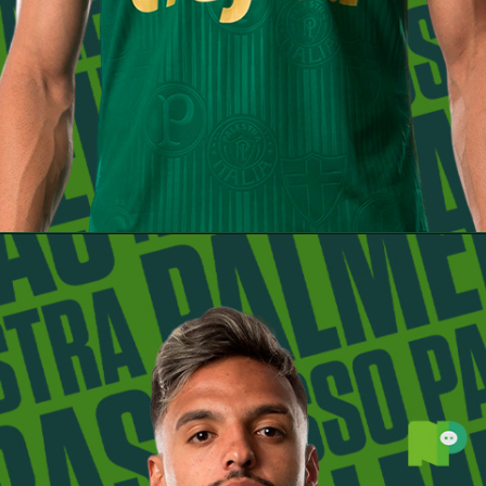
Opening
https://www.youtube.com/c/ONossoPalestra