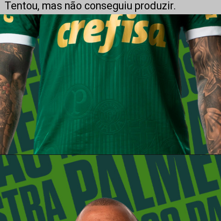
Tentou, mas não conseguiu produzir.
Opening
https://www.youtube.com/c/ONossoPalestra