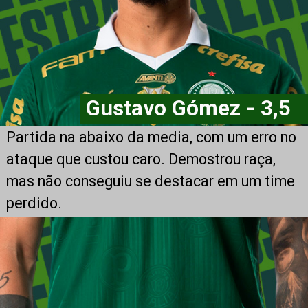
Gustavo Gómez - 3,5
Partida na abaixo da media, com um erro no
ataque que custou caro. Demostrou raça,
mas não conseguiu se destacar em um time
perdido.