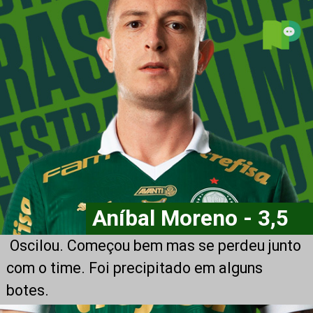
Aníbal Moreno - 3,5
Oscilou. Começou bem mas se perdeu junto
com o time. Foi precipitado em alguns
botes.