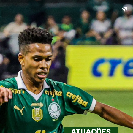
ATUAÇÕES