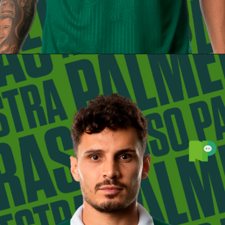
Opening
https://www.youtube.com/c/ONossoPalestra