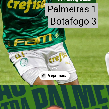
Palmeiras 1
Palmeiras 1
Botafogo 3
Botafogo 3
Opening
https://www.youtube.com/c/ONossoPalestra