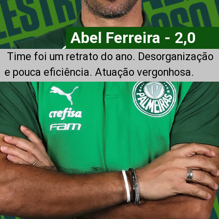
Abel Ferreira - 2,0
Time foi um retrato do ano. Desorganização
e pouca eficiência. Atuação vergonhosa.