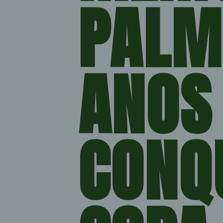
PALME
ANOS 
CONQU