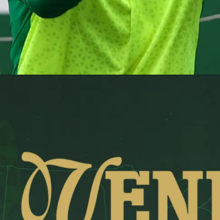
Opening
https://nossopalestra.com.br/paulista/palmeiras-treina-com-quinteto-da-base-efetivado-no-profissional/