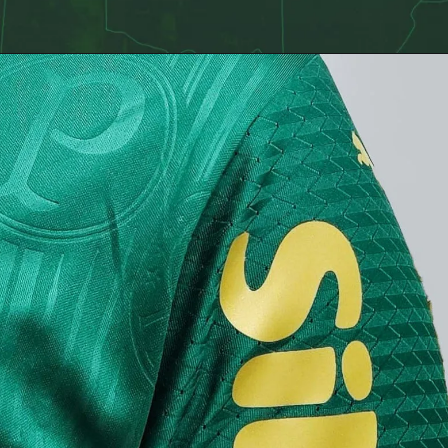
Opening
https://nossopalestra.com.br/noticias/palmeiras-renova-contrato-de-gustavo-gomez-ate-2027-meu-lugar-no-mundo/