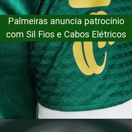
Palmeiras anuncia patrocínio
com Sil Fios e Cabos Elétricos
Opening
https://nossopalestra.com.br/feminino/palmeiras-renova-contrato-de-treinadora-camilla-orlando/