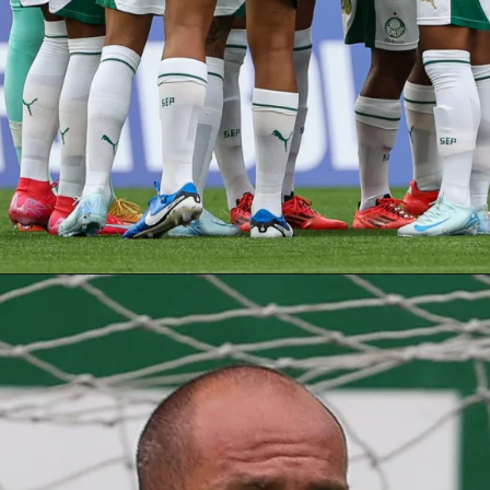
Opening
https://nossopalestra.com.br/categorias-de-base/modificado-palmeiras-sofre-empate-no-fim-mas-garante-lideranca-na-copinha/