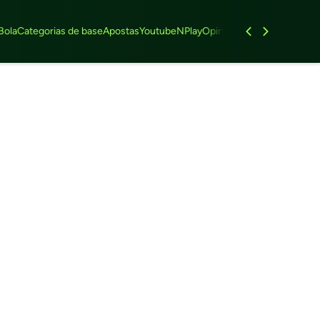
Bola
Categorias de base
Apostas
Youtube
NPlay
Opinião
Feminino
Entrevist