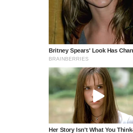
Conheça o canal do Nosso Palestra no Youtube
Siga o Nosso Palestra nas redes sociais
Assuntos
Notícias Palmeiras
Abel Ferreira
Danilo
Palmeiras
Verdão