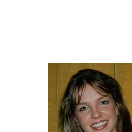
O Botafogo, apesar de sinalizar que prefere negociar Da
com o Palmeiras, principalmente por conta de questões 
equalizar o caixa do clube.
Expectativa no Verdão
No entendimento da diretoria de futebol do Verdão, a
Co
tratativas com a Cria da Academia após a competição.
Danilo atuou em quatro jogos e somou apenas 44 minutos
expectativa internamente no Palmeiras aumentou já que 
negociações futuras.