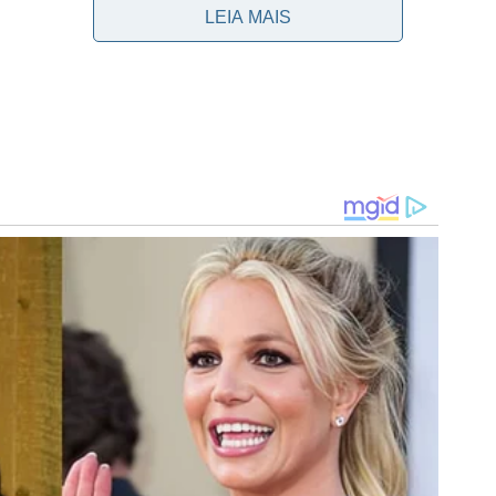
LEIA MAIS
nilo para um time europeu, não descarta abrir conversas
financeiras e necessidade de uma grande venda para
pa do Mundo
seria fundamental para o avanço ou não das
 no torneio. Por conta dessa pouca participação, a
um possível protagonismo do jovem dificultaria