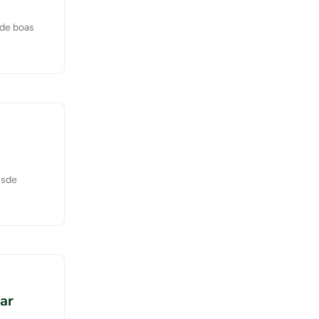
 de boas
esde
iar