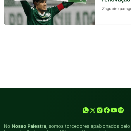
Zagueiro paragu
No
Nosso Palestra
, somos torcedores apaixonados pelo 