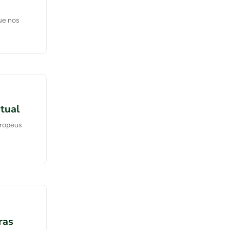
ue nos
tual
uropeus
ras