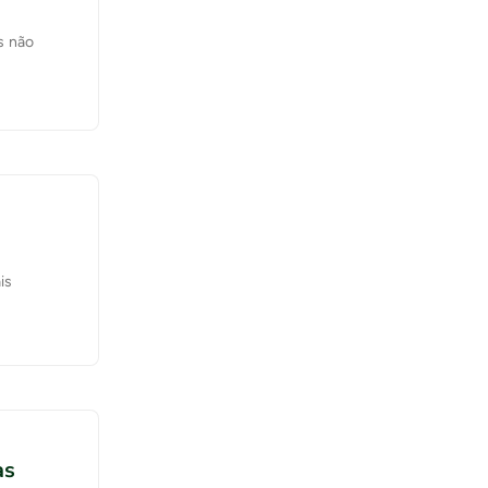
s não
is
as