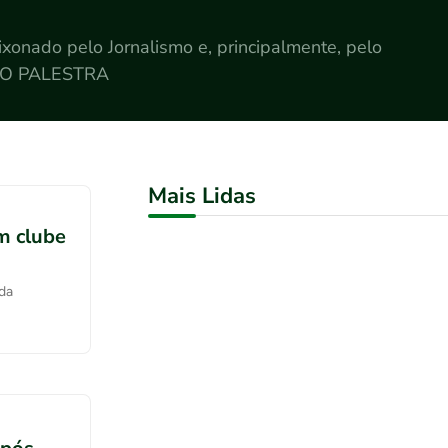
xonado pelo Jornalismo e, principalmente, pelo
SSO PALESTRA
Mais Lidas
m clube
ida