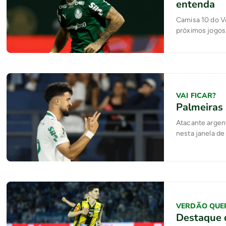
entenda
Camisa 10 do Ve
próximos jogos
VAI FICAR?
Palmeiras 
Atacante argent
nesta janela de
VERDÃO QUE
Destaque d