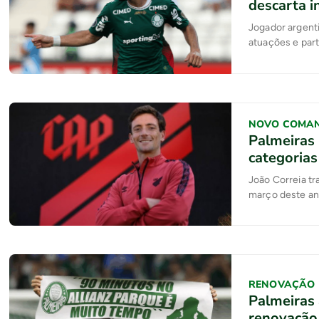
descarta i
Jogador argent
atuações e par
NOVO COMA
Palmeiras 
categorias
João Correia t
março deste a
RENOVAÇÃO
Palmeiras 
renovação