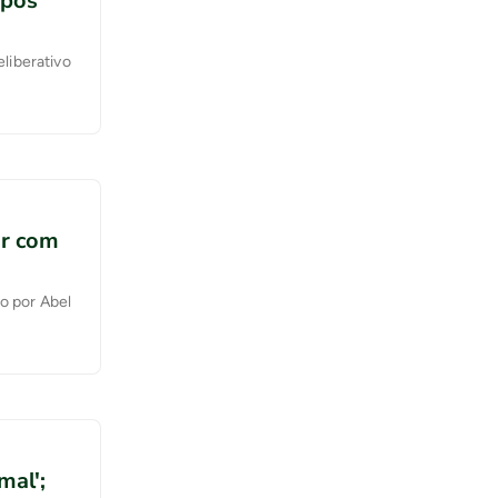
após
liberativo
ar com
o por Abel
mal';