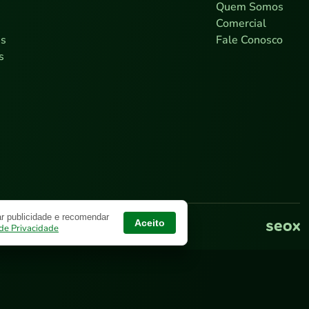
0
Quem Somos
7
Comercial
as
Fale Conosco
s
r publicidade e recomendar
Aceito
 de Privacidade