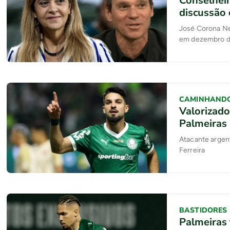
Conselheir
discussão
José Corona Ne
em dezembro d
CAMINHAND
Valorizado
Palmeiras
Atacante argent
Ferreira
BASTIDORES
Palmeiras 