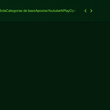
Bola
Categorias de base
Apostas
Youtube
NPlay
Opinião
Feminino
Entrevist