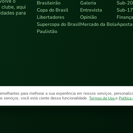
volve o
Brasileirão
Galeria
Sub-2
clube, aqui
Copa do Brasil
Entrevista
Sub-1
sidades para
Libertadores
Opinião
Finanç
Supercopa do Brasil
Mercado da Bola
Aposta
Paulistão
emelhantes para melhorar a sua experiência em nossos serviços, personaliza
olítica de Privacidade
Mapa do Site
Termos de Uso
Política
os serviços, você está ciente dessa funcionalidade.
e