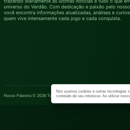
trazendo diariamente as últimas notícias e tudo o que en
universo do Verdão. Com dedicação e paixão pelo nosso 
você encontra informações atualizadas, análises e curio
quem vive intensamente cada jogo e cada conquista.
Nós usamos cookies e outras tecnologias s
Nosso Palestra © 2026 Todos os direitos reservados.
Termos de Uso
P
conteúdo de seu interesse. Ao utilizar noss