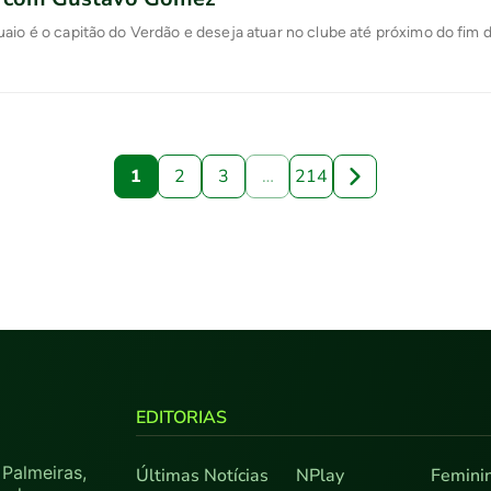
aio é o capitão do Verdão e deseja atuar no clube até próximo do fim d
1
2
3
…
214
EDITORIAS
Palmeiras,
Últimas Notícias
NPlay
Femini