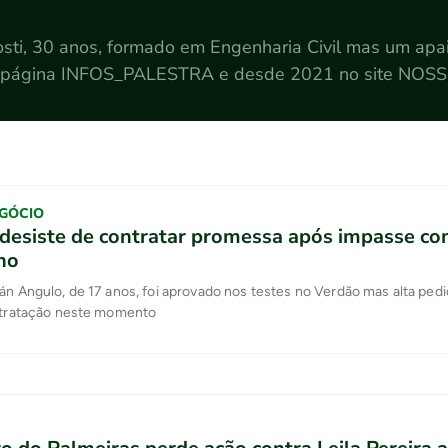
sti, 30 anos, formado em Engenharia Civil mas um apai
da página INFOS_PALESTRA e desde 2021 no site NO
GÓCIO
desiste de contratar promessa após impasse co
no
án Angulo, de 17 anos, foi aprovado nos testes no Verdão mas alta ped
ontratação neste momento