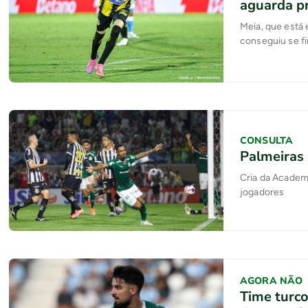
aguarda p
Meia, que está
conseguiu se fi
CONSULTA
Palmeiras 
Cria da Academi
jogadores
AGORA NÃO
Time turco