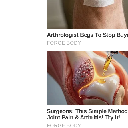
O bicampeão brasileiro estreou com vitória na competiçã
gol de Richard Ríos, no Barradão em Salvador-BA. Já o 
Beira-Rio.
Na primeira partida em casa do Brasileirão, o confronto 
Allianz Parque estar recebendo um show da banda Jonas