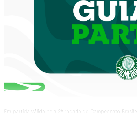
Em partida válida pela 2ª rodada do Campeonato Brasil
quarta-feira (17) às 20h (de Brasília) na Arena Barueri.