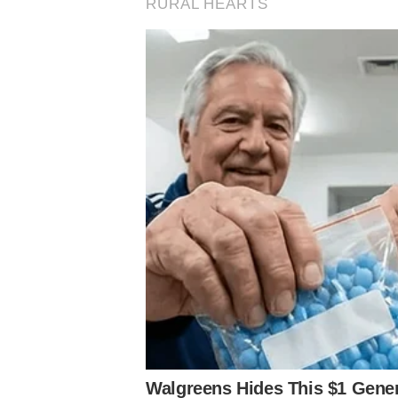
Nas últimas atividades de preparação para o duelo contr
Gómez e Aníbal Moreno, que foram poupados para a viage
uma lombalgia e uma virose, participou dos treinamentos
Notícias Relacionadas
A novidade fica com Dudu. Fora desde Agosto de 2023 e s
entrou na penúltima etapa de reabilitação e participou
grupo.
Horário, transmissão, arbitragem, prováveis escalações