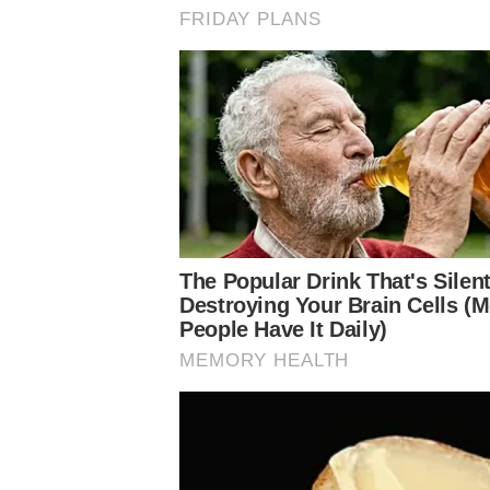
Data
: 17 de Abril de 2024, quarta-feira;
Horário
: 20h (de Brasília);
Local
: Arena Barueri, em Barueri-SP;
Árbitro:
Lucas Paulo Torezin – PR
Assistentes:
Victor Hugo Imazu dos Santos e Rafael Tr
VAR:
Wagner Reway – VAR/FIFA-ES, Lilian da Silva Ferna
TRANSMISSÃO
–
PREMIERE
(pay-per-view) com narração de Everaldo M
PROVÁVEIS ESCALAÇÕES
PALMEIRAS
: Weverton; Mayke (Marcos Rocha), Gómez, Mu
Ríos) e Raphael Veiga; Lázaro (Luan), Endrick e Flaco Ló
Desfalques
: Dudu (lesão no ligamento cruzado anterior 
(lesão no joelho direito);
Suspensos
: Ninguém;
Voltam de suspensão
: Ninguém;