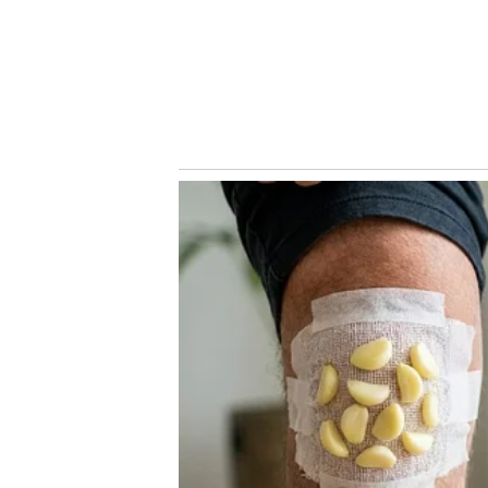
Conheça o canal do Nosso Palestra no Youtube! Clique
Siga o Nosso Palestra no
Twitter
e no
Instagram
/ Ouça 
Conheça e comente no
Fórum do Nosso Palestra
VEJA NO NOSSO PALESTRA
Lázaro projeta partida contra Internacional pelo Brasileir