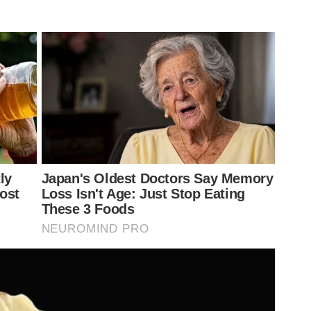
ombeta, ambos do Paraná
ndes Bruno – RJ e Rodrigo Carvalhaes de Miranda – RJ
arques;
rilo e Piquerez; Aníbal Moreno, Zé Rafael (Richard
pez.
Técnico
: Abel Ferreira.
e lesão no menisco do joelho direito) e Bruno Rodrigues