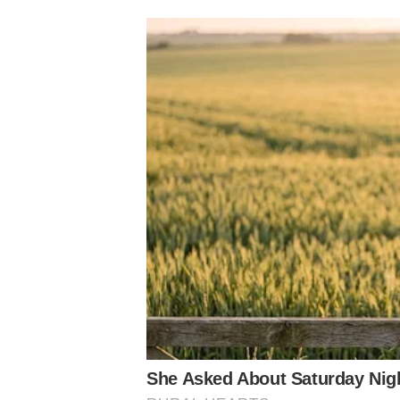
WESLEY REENCONTRA O PALMEIRAS E PODE SER A N
O atacante Wesley irá reencontrar o Palmeiras, clube qu
ser novidade entre os titulares.
Aproveitando as chances que o técnico Eduardo Coudet 
o Bahia na primeira rodada do Brasileirão, deve entrar no
machucados.
GÓMEZ, ANÍBAL MORENO E ZÉ RAFAEL TREINAM E D