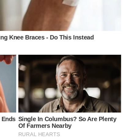
o nacional com o placar de 1 a 0 sobre o Vitória, com
time do Rio Grande do Sul venceu o
Bahia
por 2 a 1, no
contra o Internacional será na Arena Barueri devido ao
 Brothers.