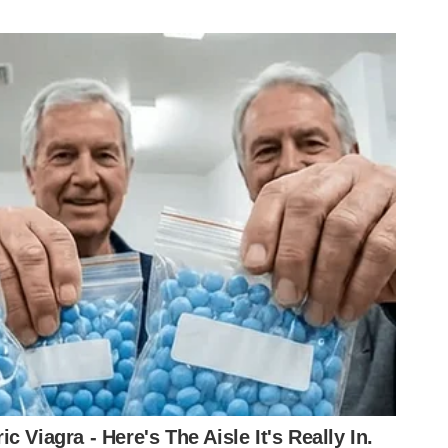
a o Internacional em Barueri, teve o retorno de Gustavo
m à Bahia contra o Vitória, Zé Rafael, desfalque por
 sem restrições.
e recuperando de cirurgia no joelho direito, o camisa 7
 como coringa do trabalho no campo com o restante do
: os dados de Palmeiras x Internacional