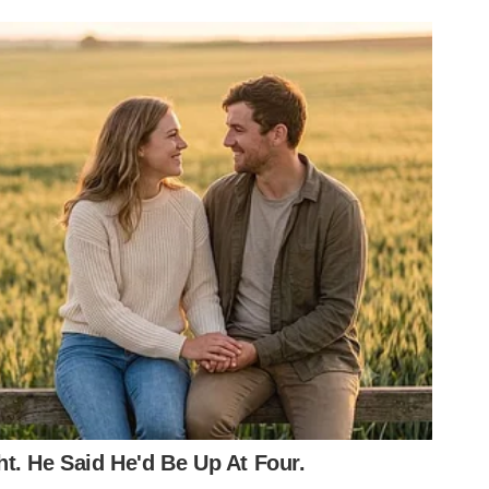
OVIDADE NO ATAQUE DO INTERNACIONAL
e o revelou e onde foi bicampeão da Libertadores, e pode
deu e também marcou o gol de empate na vitória sobre
 lugar de Wanderson, já que Alan Patrick e Valencia estão
EVEM SER RELACIONADOS
NO VERDÃO