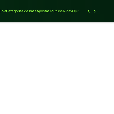
Bola
Categorias de base
Apostas
Youtube
NPlay
Opinião
Feminino
Entrevist