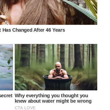
ransferiu para o Al-Wasl. O zagueiro Gabriel Vareta foi
 ex-treinador do Botafogo.
mingo), 16h (de Brasília)
sábado), 19h (de Brasília)