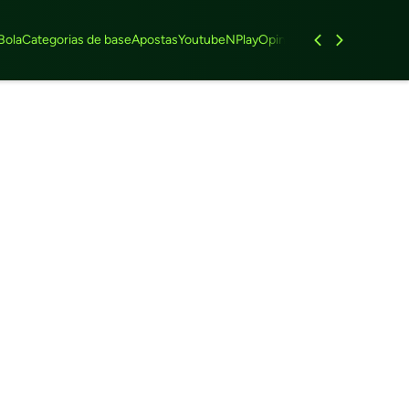
Bola
Categorias de base
Apostas
Youtube
NPlay
Opinião
Feminino
Entrevist