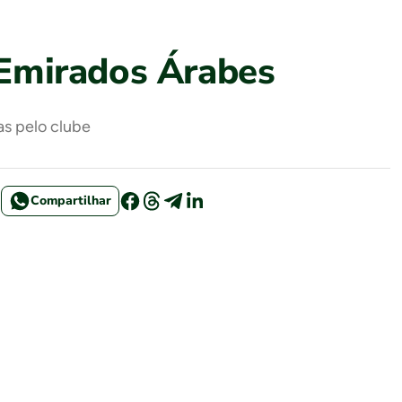
 Emirados Árabes
as pelo clube
Compartilhar