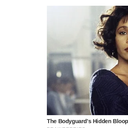
Conheça o canal do Nosso Palestra no Youtube
Siga o Nosso Palestra nas redes sociais
Assuntos
Notícias Palmeiras
Categorias de base
Palmeiras
Verdão