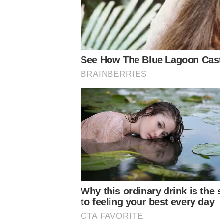
Recentemente, outro jogador revelado pelo Alviverde se t
vendido para a equipe que é comandada por Luís Castro,
Próximos jogos do Palmeiras
São Paulo x Palmeiras
– Campeonato Brasileiro – 5/10 (do
Palmeiras x Juventude
– Campeonato Brasileiro – 11/10 (