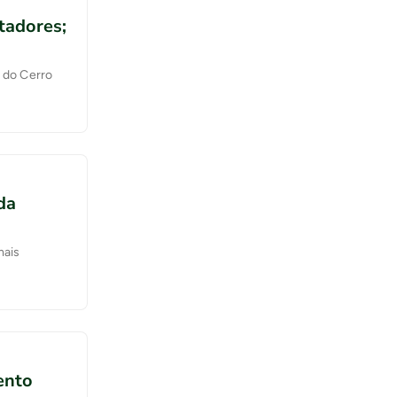
rtadores;
e do Cerro
da
mais
ento