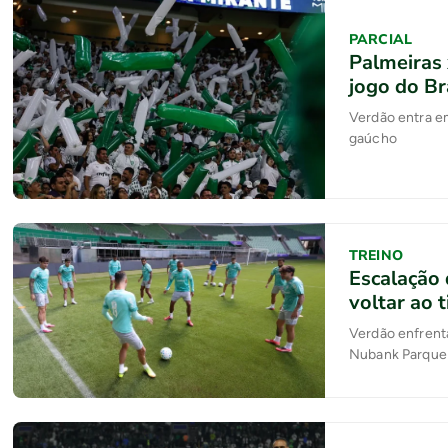
PARCIAL
Palmeiras 
jogo do Br
Verdão entra em
gaúcho
TREINO
Escalação 
voltar ao t
Verdão enfrenta
Nubank Parque