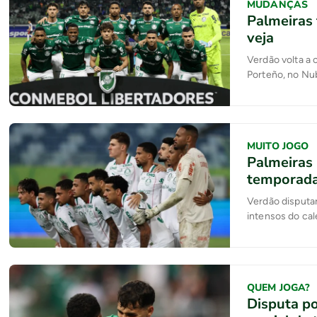
MUDANÇAS
Palmeiras 
veja
Verdão volta a 
Porteño, no Nu
MUITO JOGO
Palmeiras 
temporad
Verdão disputar
intensos do ca
QUEM JOGA?
Disputa p