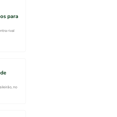
dos para
tra rival
ode
ileirão, no