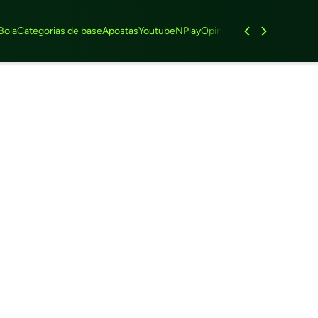
Bola
Categorias de base
Apostas
Youtube
NPlay
Opinião
Feminino
Entrevist