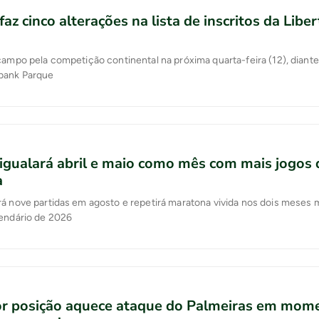
faz cinco alterações na lista de inscritos da Libe
campo pela competição continental na próxima quarta-feira (12), diant
bank Parque
igualará abril e maio como mês com mais jogos 
a
á nove partidas em agosto e repetirá maratona vivida nos dois meses 
lendário de 2026
or posição aquece ataque do Palmeiras em mom