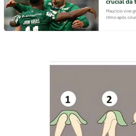
crucial da
Mauricio vive 
ritmo após ciru