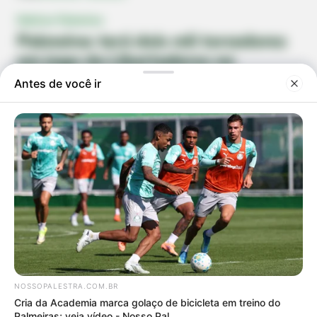
Notícias Palmeiras
Palmeiras terá dois mil torcedores
em jogo da Libertadores no
Mineirão
Diretorias dos clubes fizeram acordo de reciprocidade para que
torcidas visitantes tenham a mesma carga de ingressos nos
dois jogos das oitavas
Leonardo Barbieri
01/08/2023 14:20
Compartilhar