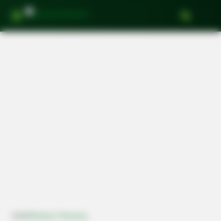
Últimas Notícias
Mercado da Bola
Categorias de base
Apostas
Youtube
Início
Notícias Palmeiras