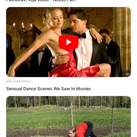
SE Palmeiras x Atlético Mineiro, durante partida da Copa
Libertadores, no Estádio Mineirão. (Foto: Cesar Greco)
O Palmeiras enfrentará o Atlético-MG pela
Libertadores na próxima quarta-feira (2) em partida
realizada no Mineirão. Para o confronto, o Verdão,
segundo apurou o
NOSSO PALESTRA
, contará com
2 mil torcedores no estádio devido a um acordo de
reciprocidade entre as duas diretorias para que as
torcidas visitantes tenham a mesma carga de
ingressos.
Conheça o canal do Nosso Palestra no Youtube!
Clique
aqui
.
Siga o Nosso Palestra no
Twitter
e no
Instagram
/
Ouça o
NPCast!
Conheça e comente no
Fórum do Nosso Palestra
Deste modo, para o embate da próxima semana, os
mineiros também poderão contar com 2 mil