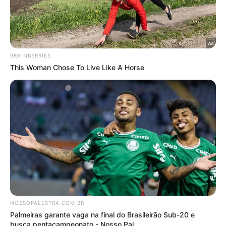
torcedores nas arquibancadas. A comercialização
destas entradas, contudo, ainda não foi anunciada
pelo Alviverde.
Soube o NP que, da demanda disponibilizada para
palmeirenses, 300 entradas foram vendidos através
da “Palmeiras Viagens”, o que representa 15% da
totalidade. Os 1700 bilhetes restantes foram
colocados à venda exclusivamente pelo site
ingressos.galonaveia.com.br.
Notícias Relacionadas
VEJA NO NOSSO PALESTRA
Artur comenta boa fase em retorno ao Palmeiras