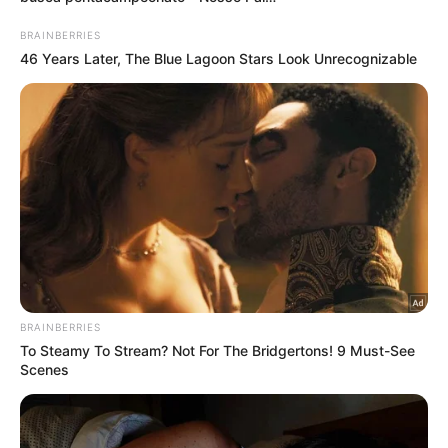
LEIA MAIS
A comercialização começou na última segunda-feira
(31) às 16h (de Brasília) e, após poucos minutos da
abertura, já não haviam mais ingressos disponíveis.
Através das redes sociais, muitos torcedores
reclamaram da instabilidade do site destinado à
venda e afirmaram que não conseguiram garantir a
compra.
Além disso, é possível identificar ingressos sendo
comercializados por preços superiores ao oficial –
R$ 100 (inteira) ou R$ 50 (meia). Cada CPF poderia
comprar até quatro bilhetes na venda realizada pelo
Atlético-MG.