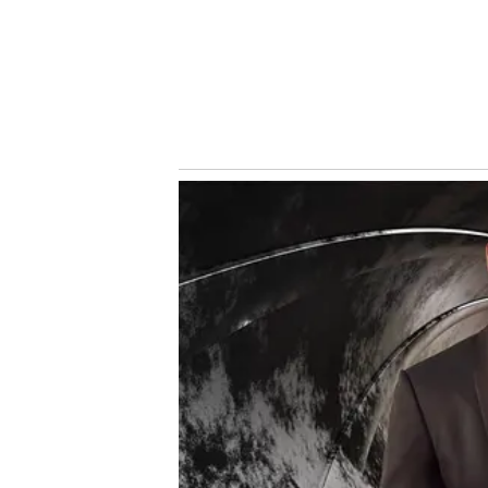
VEJA NO NOSSO PALESTRA
L
eila Pereira lança candidatura para disputa presidente 