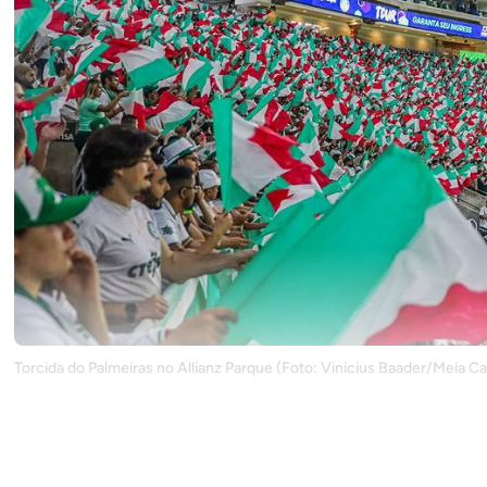
Torcida do Palmeiras no Allianz Parque (Foto: Vinicius Baader/Meia C
O jogo de volta da final do Campeonato Brasileiro Sub-20
será realizado na segunda-feira (30), às 18h30 (de Brasíli