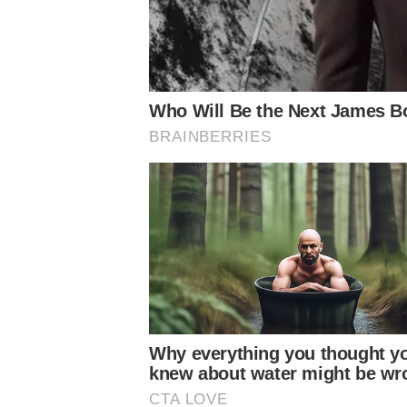
O resgate de ingressos será feito pelo site ingressospalm
quinta-feira (26). Cada CPF terá direito a uma entrada, 
facial.
Será liberada o setor Central Leste para a torcida pales
demanda. Devido a palco montado, o Gol Norte estará bl
pelo mesmo site.
Notícias Relacionadas