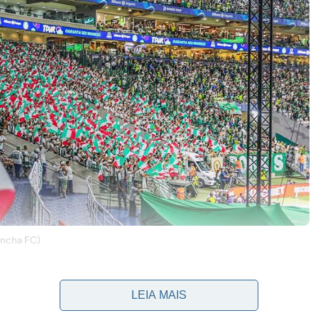
ancha FC)
 terá entrada gratuita. O duelo entre Verdão e Cruzeiro
a), no Allianz Parque.
LEIA MAIS