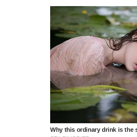
Conheça o canal do Nosso Palestra no Youtube! Clique
Siga o Nosso Palestra no
Twitter
e no
Instagram
/ Ouça 
Conheça e comente no
Fórum do Nosso Palestra
No primeiro jogo entre os times, o Palmeiras empatou po
Belo Horizonte – além de um gol contra, Gilberto marco
O Verdão tem dois títulos de Brasileiro Sub-20. O primeir
bicampeonato foi conquistado em 2022, com a vitória so
a taça foi marcado por Endrick.
Palmeiras hoje:
Palmeiras hoje:
Palmeir
Leila confirma
Verdão vive
Vitória 