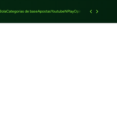
Bola
Categorias de base
Apostas
Youtube
NPlay
Opinião
Feminino
Entrevist