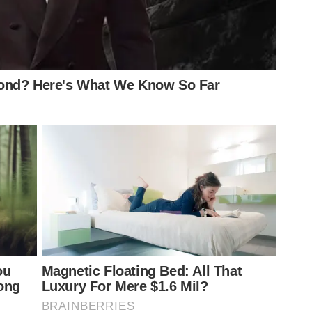
eiras.com.br e estará disponível a partir das 14h desta
e o acesso ao estádio será realizado por reconhecimento
trina, com a abertura gradual de outros setores conforme
oqueado. Os visitantes farão o resgate dos ingressos