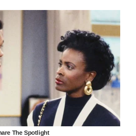
orteño
multado pela
baratos para
 casa
Conmebol por
clássico em
gesto racista de
Barueri
torcedor