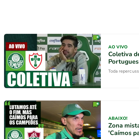
AO VIVO
Coletiva d
Portugues
Toda repercuss
ABAIXO!
Zona mista
'Caímos p