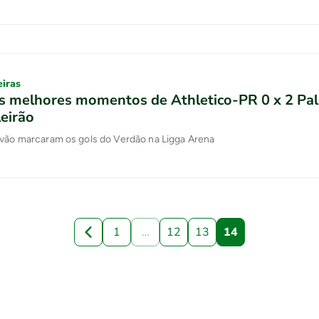
eiras
os melhores momentos de Athletico-PR 0 x 2 Pa
leirão
êvão marcaram os gols do Verdão na Ligga Arena
1
…
12
13
14