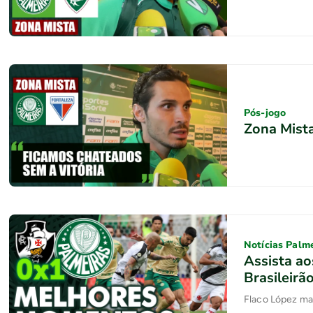
Pós-jogo
Zona Mista
Notícias Palm
Assista a
Brasileirã
Flaco López ma