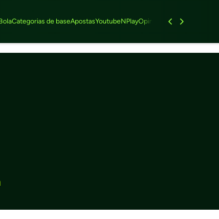
Bola
Categorias de base
Apostas
Youtube
NPlay
Opinião
Feminino
Entrevist