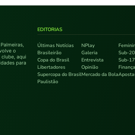
EDITORIAS
Palmeiras,
Últimas Notícias
NPlay
Femini
volve o
Brasileirão
Galeria
Sub-2
clube, aqui
Copa do Brasil
Entrevista
Sub-1
sidades para
Libertadores
Opinião
Finanç
Supercopa do Brasil
Mercado da Bola
Aposta
Paulistão