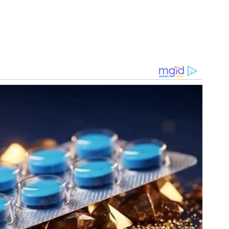
 alguns torneios amistosos com o Palmeiras. O atleta só
ado, no início de 2027 quando completará 18 anos.