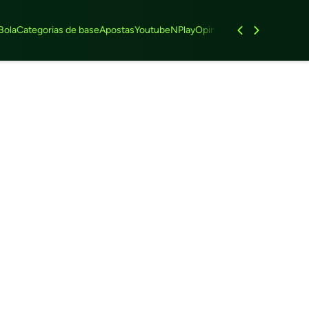
Bola
Categorias de base
Apostas
Youtube
NPlay
Opinião
Feminino
Entrevist