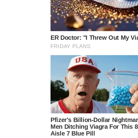
Referência mundial
A categoria de base do Verdão é referência na captação 
mas também mundial. Nos últimos anos, o Alviverde ampl
atletas em seus elencos.
Koné, da Costa do Marfim, assinou vínculo profissional 
Ferreira para o confronto do Campeonato Brasileiro con