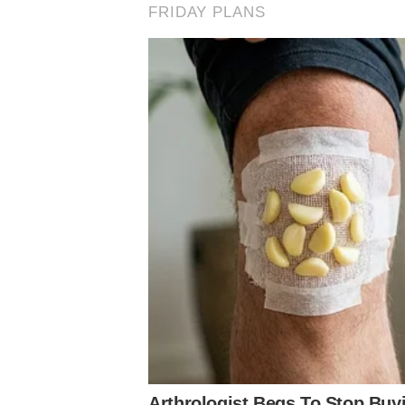
Siga o Nosso Palestra nas redes sociais
Conheça o canal do Nosso Palestra no Youtube
Assuntos
Notícias Palmeiras
Categorias de base
Palmeiras
Verdão