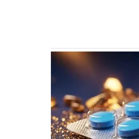
Angulo pertence ao Academia Puerto Cabello e disputará
poderá assinar um vínculo com o clube, caso seja aprov
Notícias Relacionadas