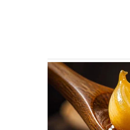
parte do atleta, uma expectativa e um desejo muito gran
Brasileiro.
Próximo jogo do Palmeiras
Palmeiras x Cruzeiro
– Brasileirão – 16/05 – 21h (de Brasí
Conheça o canal do Nosso Palestra no Youtube
Siga o Nosso Palestra nas redes sociais
Assuntos
Notícias Palmeiras
Andreas Pereira
Palmeiras
Tag-Palmeiras
V