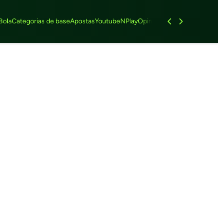
Bola
Categorias de base
Apostas
Youtube
NPlay
Opinião
Feminino
Entrevist