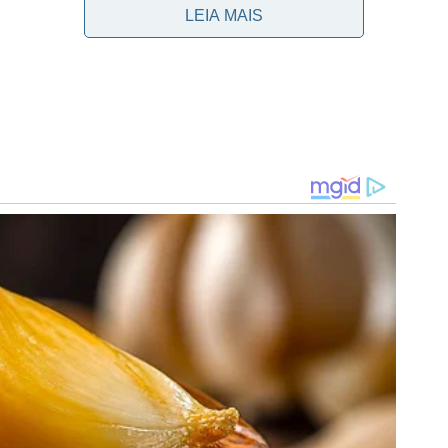
de de poder atuar e ajudar o Verdão na busca do título
LEIA MAIS
lia)
erdão