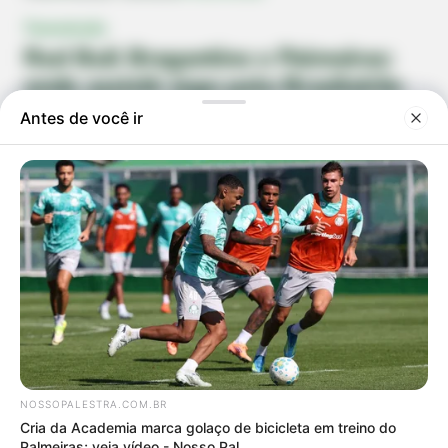
Transmissão
Red Bull Bragantino x Palmeiras:
onde assistir jogo pelo Brasileirão
Feminino
O duelo pela competição nacional terá TRANSMISSÃO na TV
por assinatura e Youtube
Dennys Carvalho
24/05/2026 07:00
Compartilhar