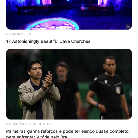
O duelo pela competição nacional terá
TRANSMISSÃO
na
NSPORTS
(TV por assinatura e
Youtube).
De olho na liderança
As Palestrinas estão na vice-liderança do torneio
com 24 pontos e vem de vitória sobre o Botafogo
por 3 a 0 na Arena Barueri. Os gols foram marcados
por Bia Zaneratto (duas vezes) e Brena Carolina. O
Verdão soma sete vitórias, três empates, uma
derrota, 25 gols marcados e nove sofridos em 11
jogos.
Notícias Relacionadas
Já o Red Bull Bragantino, por sua vez, ocupa a 9ª
colocação com 17 pontos e, na última rodada,