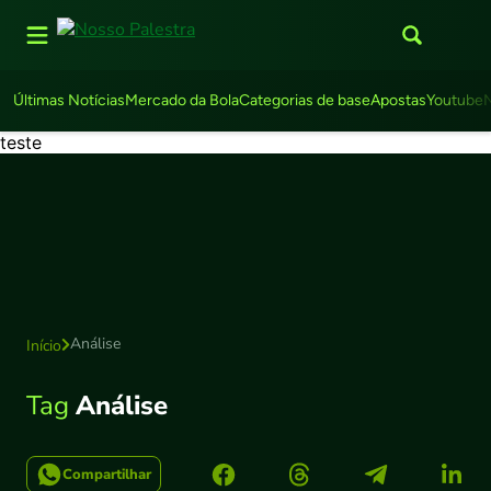
Últimas Notícias
Mercado da Bola
Categorias de base
Apostas
Youtube
teste
Análise
Início
Tag
Análise
Compartilhar