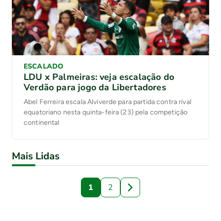
ESCALADO
LDU x Palmeiras: veja escalação do
Verdão para jogo da Libertadores
Abel Ferreira escala Alviverde para partida contra rival
equatoriano nesta quinta-feira (23) pela competição
continental
Mais Lidas
1
2