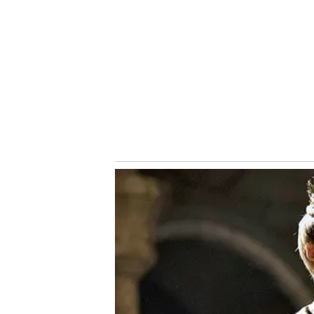
Notícias Relacionadas
O atleta chega ao Alviverde por 2,5 milhões de dólares (
direitos econômicos. O jogador assinou com o Verdão po
O Palmeiras estava atrás de um zagueiro desde o fim de 
Huerta, da Universidad Católica, que não foi aprovado 
mercado para atender um dos pedidos de Abel Ferreira 
para atuar pelo lado esquerdo da zaga e, apesar de não s
Palmeiras hoje:
Palmeiras hoje:
Palmeir