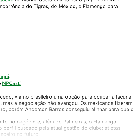
ncorrência de Tigres, do México, e Flamengo para
aqui
.
o
NPCast!
lcedo, via no brasileiro uma opção para ocupar a lacuna
as, mas a negociação não avançou. Os mexicanos fizeram
iro, porém Anderson Barros conseguiu alinhar para que o
ito no negócio e, além do Palmeiras, o Flamengo
perfil buscado pela atual gestão do clube: atletas
nceiro no futuro.