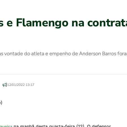
s e Flamengo na contrat
s vontade do atleta e empenho de Anderson Barros fora
12/01/2022 13:17
queira
na manhã desta quarta-feira (12). O defensor