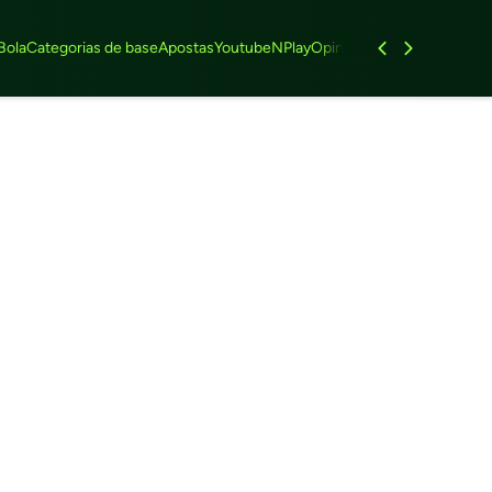
Bola
Categorias de base
Apostas
Youtube
NPlay
Opinião
Feminino
Entrevist