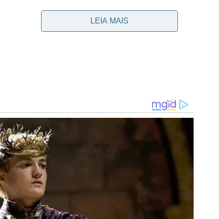
LEIA MAIS
cerca de 14,2 milhões, na cotação atual) por 80% de seus
r cinco temporadas, até o fim de 2026.
2021. Após tentativa, sem êxito, de contar com Valber
nos exames médicos do clube, o Alviverde voltou ao
para 2022. O comandante português queria um defensor
er canhoto, Murilo supre a necessidade identificada.
as hoje:
Palmeiras hoje:
Palmeiras hoje: