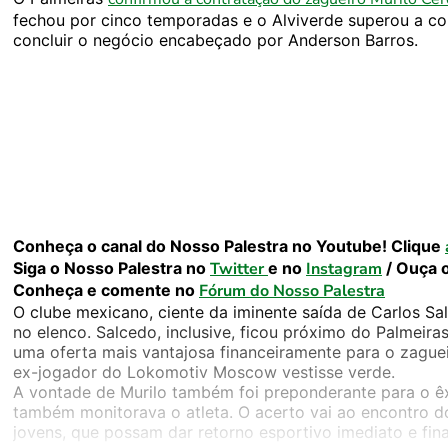
fechou por cinco temporadas e o Alviverde superou a co
concluir o negócio encabeçado por Anderson Barros.
Conheça o canal do Nosso Palestra no Youtube! Clique
Siga o Nosso Palestra no
Twitter
e no
Instagram
/ Ouça 
Conheça e comente no
Fórum do Nosso Palestra
O clube mexicano, ciente da iminente saída de Carlos Sa
no elenco. Salcedo, inclusive, ficou próximo do Palmeir
uma oferta mais vantajosa financeiramente para o zague
ex-jogador do Lokomotiv Moscow vestisse verde.
A vontade de Murilo também foi preponderante para o êx
também monitorava o atleta. O acerto vai ao encontro do 
jovens, que possam dar retorno esportivo imediato e fina