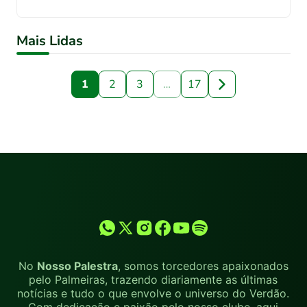
Mais Lidas
1
2
3
…
17
No
Nosso Palestra
, somos torcedores apaixonados
pelo Palmeiras, trazendo diariamente as últimas
notícias e tudo o que envolve o universo do Verdão.
Com dedicação e paixão pelo nosso clube, aqui