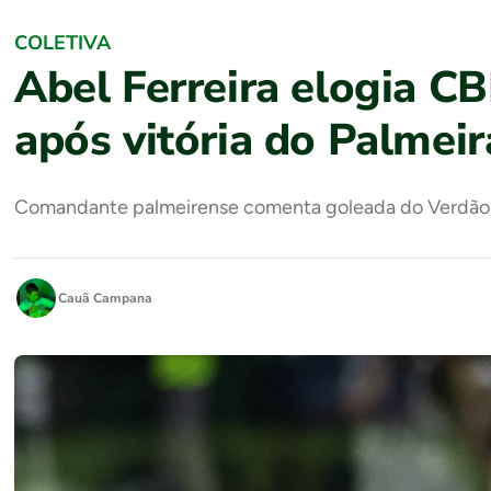
COLETIVA
Abel Ferreira elogia CB
após vitória do Palmeir
Comandante palmeirense comenta goleada do Verdão e 
Cauã Campana