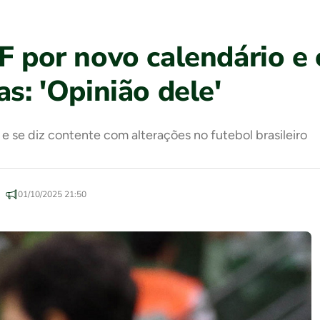
F por novo calendário e
as: 'Opinião dele'
se diz contente com alterações no futebol brasileiro
01/10/2025 21:50