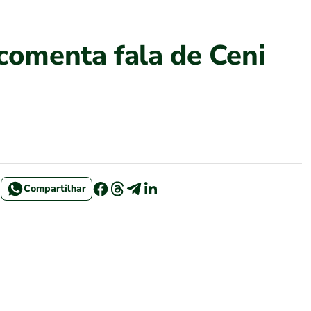
 comenta fala de Ceni
Compartilhar