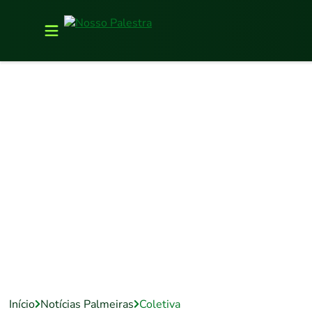
Início
Notícias Palmeiras
Coletiva